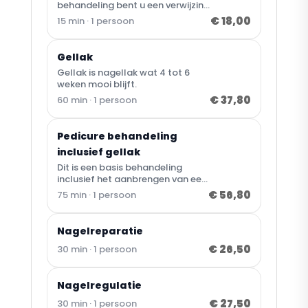
behandeling bent u een verwijzing
nodig van de huisarts of
€ 18,00
15 min · 1 persoon
podotherapeut.
Gellak
Gellak is nagellak wat 4 tot 6
weken mooi blijft.
€ 37,80
60 min · 1 persoon
Pedicure behandeling
inclusief gellak
Dit is een basis behandeling
inclusief het aanbrengen van een
gellak.
€ 56,80
75 min · 1 persoon
Nagelreparatie
€ 26,50
30 min · 1 persoon
Nagelregulatie
€ 27,50
30 min · 1 persoon