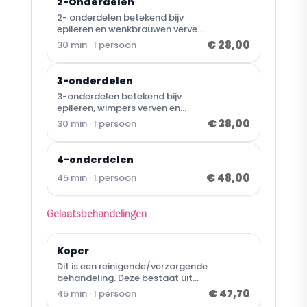
2-Onderdelen
2- onderdelen betekend bijv
epileren en wenkbrauwen verven
of bijv wimpers verven en
€ 28,00
30 min · 1 persoon
bovenlip harsen Het is niet
noodzakelijk om door te geven
welke onderdelen u exact
3-onderdelen
gedaan wil hebben. Dat kunt u in
3-onderdelen betekend bijv
de salon bespreken.
epileren, wimpers verven en
bovenlip harsen
€ 38,00
30 min · 1 persoon
4-onderdelen
€ 48,00
45 min · 1 persoon
Gelaatsbehandelingen
Koper
Dit is een reinigende/verzorgende
behandeling. Deze bestaat uit
een diepte reiniging, verwijderen
€ 47,70
45 min · 1 persoon
van onzuiverheden/dode