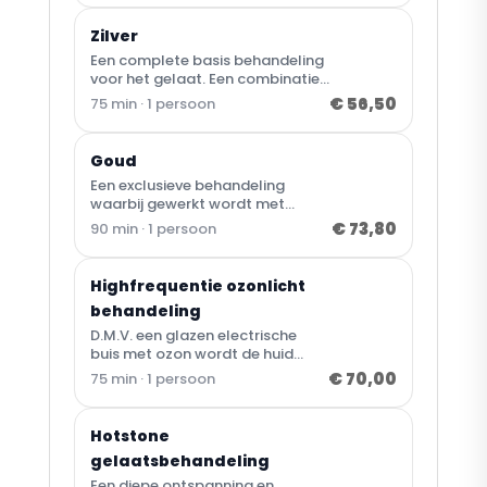
huidcellen, hydraterend,
verzorgend en verbeterd de
Zilver
huidstructuur en teint.
Een complete basis behandeling
voor het gelaat. Een combinatie
van een reinigende behandeling
€ 56,50
75 min · 1 persoon
met een klassieke massage om
de doorbloeding te stimuleren en
spieren te ontspannen. Dat zorgt
Goud
voor een gezonde, frisse teint.
Een exclusieve behandeling
waarbij gewerkt wordt met
hoogwaardige producten. De
€ 73,80
90 min · 1 persoon
keuze kan gemaakt worden; op
het richten vancollageen
opbouw/aanmaak, energie
Highfrequentie ozonlicht
boost (voor de vale/doffe huid)
behandeling
of die bijv last hebben van
couperose.
D.M.V. een glazen electrische
buis met ozon wordt de huid
verrijkt met zuurstof,
€ 70,00
75 min · 1 persoon
bloedcirculatie gestimuleerd,
cellen worden geprikkeld,
verminderd rimpeltjes, een
Hotstone
oudere huid wordt zichtbaar
gelaatsbehandeling
jonger, uitermate geschikt voor
acne door de desinfecterende
Een diepe ontspanning en