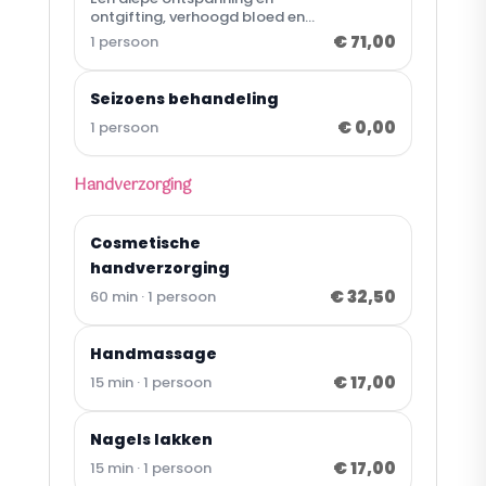
werking
ontgifting, verhoogd bloed en
lymfecirculatie, bevordert herstel
€ 71,00
1 persoon
beschadigde cellen, active
stoffen worden beter door de
huid opgenomen.
Seizoens behandeling
€ 0,00
1 persoon
Handverzorging
Cosmetische
handverzorging
€ 32,50
60 min · 1 persoon
Handmassage
€ 17,00
15 min · 1 persoon
Nagels lakken
€ 17,00
15 min · 1 persoon