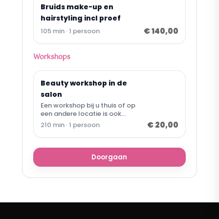
Bruids make-up en
hairstyling incl proef
€ 140,00
105 min · 1 persoon
Workshops
Beauty workshop in de
salon
Een workshop bij u thuis of op
een andere locatie is ook
mogelijk (minimaal 5 personen).
€ 20,00
210 min · 1 persoon
Het maximaal aantal personen
kan dan in overleg. wilt u meer
informatie of een afspraak in
plannen dan mag u mij bellen of
Doorgaan
mailen. Tel:0624864485 E-mail:
info@salon46.nl