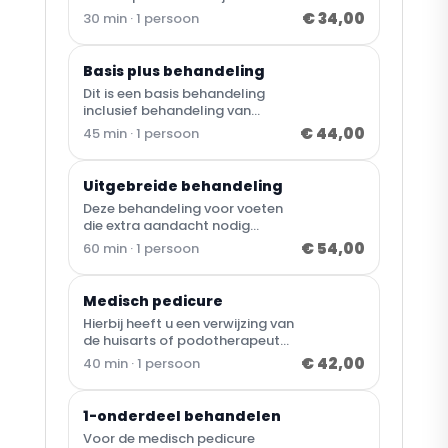
behandeling worden de nagels
€ 34,00
30 min · 1 persoon
en de huid behandeld, voeten
crème aangebracht, en evt.
nagellak.
Basis plus behandeling
Dit is een basis behandeling
inclusief behandeling van
schimmelnagels,
€ 44,00
45 min · 1 persoon
eelt/kloven/likdoorns of een
ingegroeide nagel.
Uitgebreide behandeling
Deze behandeling voor voeten
die extra aandacht nodig
hebben.
€ 54,00
60 min · 1 persoon
Medisch pedicure
Hierbij heeft u een verwijzing van
de huisarts of podotherapeut
nodig.
€ 42,00
40 min · 1 persoon
1-onderdeel behandelen
Voor de medisch pedicure